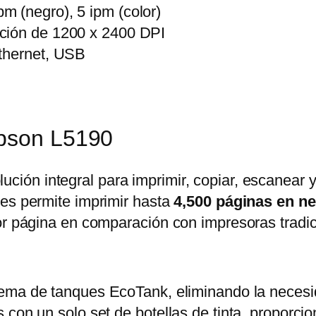
ipm (negro), 5 ipm (color)
lución de 1200 x 2400 DPI
Ethernet, USB
Epson L5190
ución integral para imprimir, copiar, escanear y 
les permite imprimir hasta
4,500 páginas en n
or página en comparación con impresoras tradic
stema de tanques EcoTank, eliminando la necesi
 con un solo set de botellas de tinta, proporci