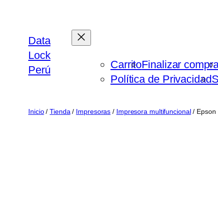
Saltar
al
contenido
Data
Lock
Carrito
Finalizar compr
Perú
Política de Privacidad
S
Inicio
/
Tienda
/
Impresoras
/
Impresora multifuncional
/ Epson 