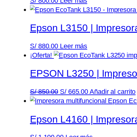
S/
800.00
Leer más
Epson L3150 | Impresora
S/
880.00
Leer más
¡Oferta!
EPSON L3250 | Impresor
El
El
S/
850.00
S/
665.00
Añadir al carrito
precio
precio
original
actual
Epson L4160 | Impresora
era:
es:
S/ 850.00.
S/ 665.00.