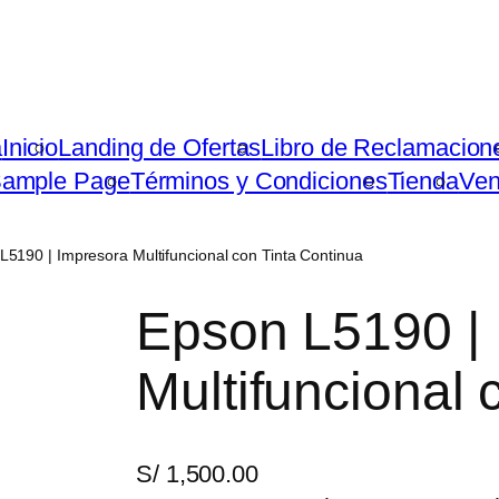
a
Inicio
Landing de Ofertas
Libro de Reclamacion
ample Page
Términos y Condiciones
Tienda
Ven
L5190 | Impresora Multifuncional con Tinta Continua
Epson L5190 |
Multifuncional 
S/
1,500.00