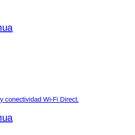
nua
nua