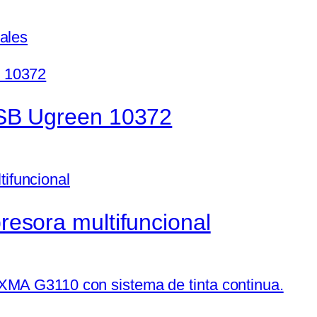
ales
USB Ugreen 10372
esora multifuncional