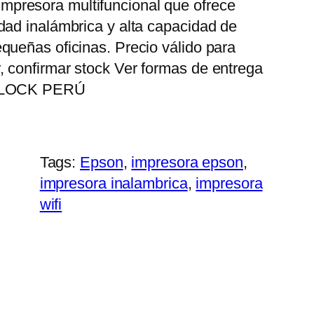
presora multifuncional que ofrece
idad inalámbrica y alta capacidad de
equeñas oficinas. Precio válido para
, confirmar stock Ver formas de entrega
TA LOCK PERÚ
Tags:
Epson
, 
impresora epson
, 
impresora inalambrica
, 
impresora
wifi