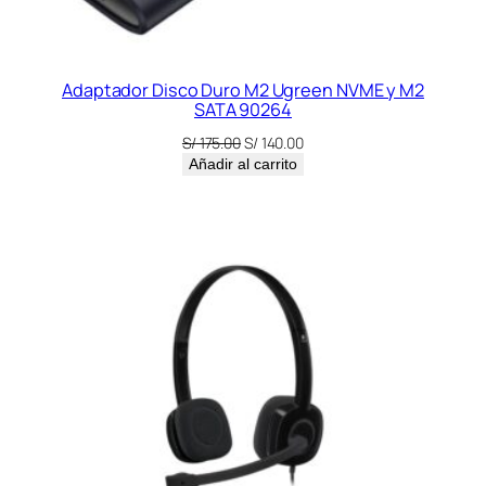
Adaptador Disco Duro M2 Ugreen NVME y M2
SATA 90264
El
El
S/
175.00
S/
140.00
precio
precio
Añadir al carrito
original
actual
era:
es:
S/ 175.00.
S/ 140.00.