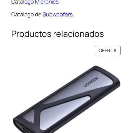
Catálogo Micronics
Catálogo de
Subwoofers
Productos relacionados
PRODU
OFERTA
EN
OFERT