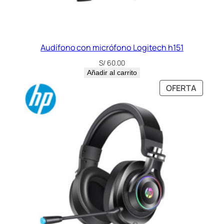
Audífono con micrófono Logitech h151
S/
60.00
Añadir al carrito
PRODU
OFERTA
EN
OFERT