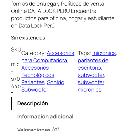
formas de entrega y Políticas de venta
Online DATA LOCK PERÚ Encuentra
productos para oficina, hogar y estudiante
en Data Lock Perú
Sin existencias
SKU
Category:
Accesorios
Tags:
micronics
, 
:
para Computadora
, 
parlantes de
mic
Accesorios
escritorio
, 
-
Tecnológicos
, 
subwoofer
, 
s70
Parlantes
, 
Sonido
, 
subwoofer
44b
Subwoofer
micronics
t
Descripción
Información adicional
Valoraciones (0)