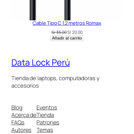
Cable Tipo C 1.2 metros Romax
El
El
S/
35.00
S/
20.00
precio
precio
Añadir al carrito
original
actual
era:
es:
S/ 35.00.
S/ 20.00.
Data Lock Perú
Tienda de laptops, computadoras y
accesorios
Blog
Eventos
Acerca de
Tienda
FAQs
Patrones
Autores
Temas