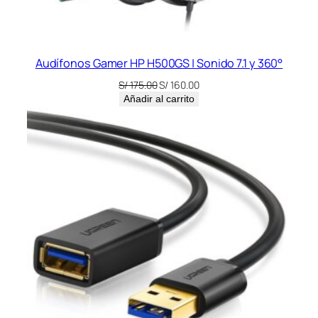
Audífonos Gamer HP H500GS | Sonido 7.1 y 360°
El
El
S/
175.00
S/
160.00
precio
precio
Añadir al carrito
original
actual
era:
es:
S/ 175.00.
S/ 160.00.