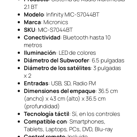
2.1 BT
Modelo
: Infinity MIC-S7044BT
Marca
: Micronics
SKU
: MIC-S7044BT
Conectividad
: Bluetooth hasta 10
metros
Iluminación
: LED de colores
Diámetro del Subwoofer
: 6.5 pulgadas
Diámetro de los satélites
: 3 pulgadas
x 2
Entradas
: USB, SD, Radio FM
Dimensiones del empaque
: 36.5 cm
(ancho) x 43 cm (alto) x 36.5 cm
(profundidad)
Tecnología táctil
: Sí, en los controles
Compatible con
: Smartphones,
Tablets, Laptops, PCs, DVD, Blu-ray
Control remoto
: Incluido